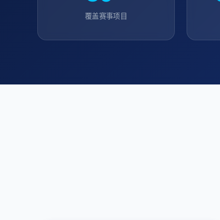
覆盖赛事项目