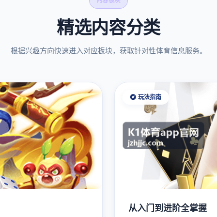
内容板块
精选内容分类
根据兴趣方向快速进入对应板块，获取针对性体育信息服务。
玩法指南
从入门到进阶全掌握