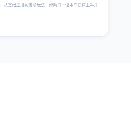
，从基础注册到进阶玩法，帮助每一位用户快速上手并