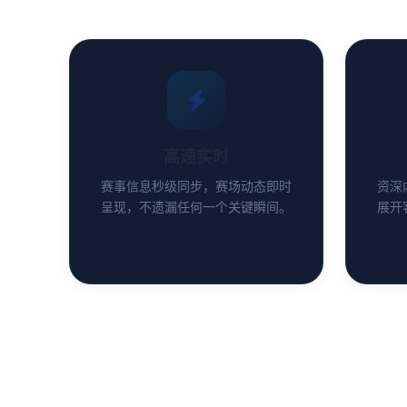
高速实时
赛事信息秒级同步，赛场动态即时
资深
呈现，不遗漏任何一个关键瞬间。
展开