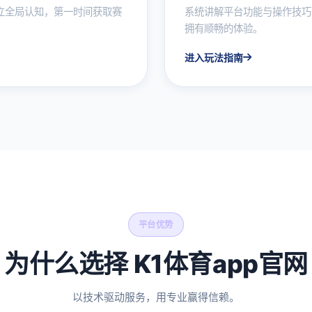
立全局认知，第一时间获取赛
系统讲解平台功能与操作技巧
拥有顺畅的体验。
进入玩法指南
平台优势
为什么选择 K1体育app官网
以技术驱动服务，用专业赢得信赖。