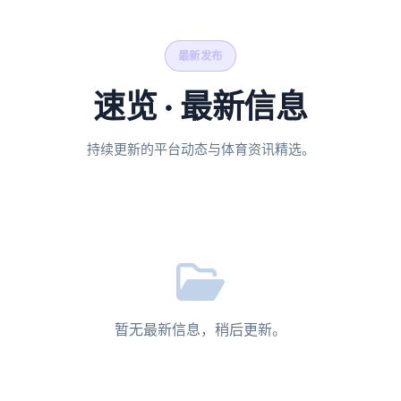
最新发布
速览 · 最新信息
持续更新的平台动态与体育资讯精选。
暂无最新信息，稍后更新。