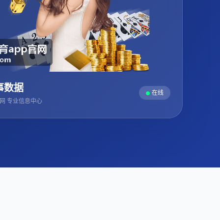
事数据
在线
官网 专业信息中心