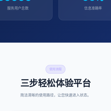
服务用户总数
信息准确率
使用流程
三步轻松体验平台
简洁清晰的使用路径，让您快速进入状态。