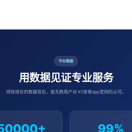
平台数据
用数据见证专业服务
持续增长的数据背后，是无数用户对 K1体育app官网的认可。
50000+
99%