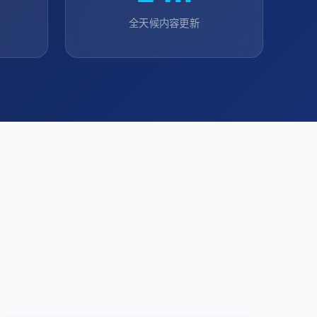
全天候内容更新