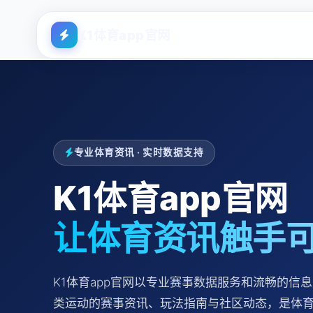
K1体育app官网
专业体育资讯 · 实时数据支持
K1体育app官网
让体育资讯触手
K1体育app官网以专业赛事数据服务和流畅的信
类运动的赛事资讯、玩法指南与社区动态，是体