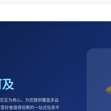
可及
息交互为核心，为您提供覆盖多品
育爱好者值得信赖的一站式信息平